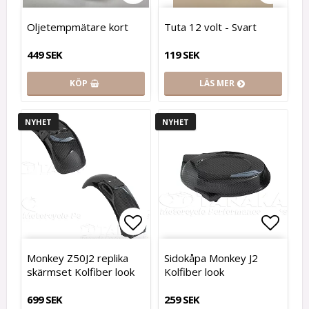
Lägg till i favoritlistan
Lägg t
Oljetempmätare kort
Tuta 12 volt - Svart
449 SEK
119 SEK
KÖP
LÄS MER
NYHET
NYHET
Lägg till i favoritlistan
Lägg t
Monkey Z50J2 replika
Sidokåpa Monkey J2
skärmset Kolfiber look
Kolfiber look
699 SEK
259 SEK