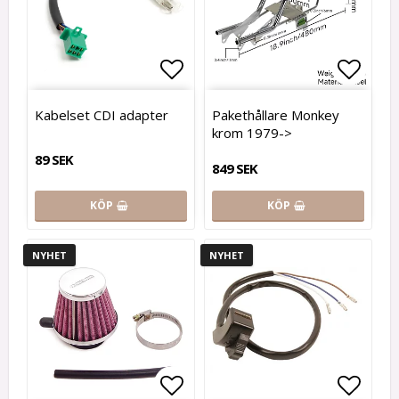
Lägg till i favoritlistan
Lägg t
Kabelset CDI adapter
Pakethållare Monkey
krom 1979->
89 SEK
849 SEK
KÖP
KÖP
NYHET
NYHET