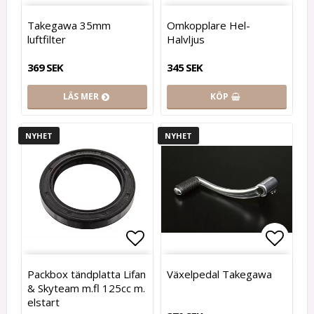
Lägg till i favoritlistan
Lägg t
Takegawa 35mm
Omkopplare Hel-
luftfilter
Halvljus
369 SEK
345 SEK
LÄS MER
KÖP
NYHET
NYHET
Lägg till i favoritlistan
Lägg t
Packbox tändplatta Lifan
Växelpedal Takegawa
& Skyteam m.fl 125cc m.
elstart