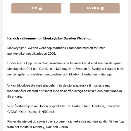
KÖP
LÄS MER
Hej och välkommen till Monkeybiker Sweden Webshop.
Monkeybiker Sweden webshop startades i samband med att forumet
monkeybiker.net bildades år 2006.
Under årens lopp har vi blivit Skandinaviens ledande kunskapskälla när det gäller
Monkeybike, Dax och Gorilla, och Monkeybiker Sweden är Sveriges ledande butik
när det gäller orginaldelar, customdelar och tillbehör till redan nämnda hojar
Vi kan tillgodose dig med alla delar från de stora japanska firmorna, samt
tillhandahåller ett stort sortiment med delar från övriga asiatiska och amerikanska
tillverkare.
Vi är återförsäljare av Honda originaldelar, TB Parts, Kitaco, Daytona, Takegawa,
G'Craft, Over Racing, NHRC m.fl
Finner du inte det du söker i vårt sortiment så tveka inte att höra av dig. Vi kan fixa
fram det mesta till Monkey, Dax och Gorilla.