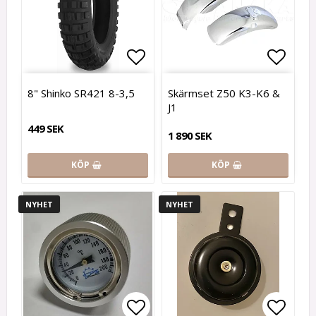
Lägg till i favoritlistan
Lägg t
8" Shinko SR421 8-3,5
Skärmset Z50 K3-K6 &
J1
449 SEK
1 890 SEK
KÖP
KÖP
NYHET
NYHET